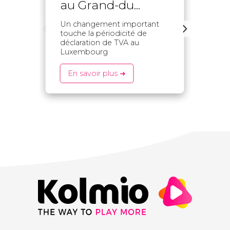
au Grand-du...
bie
Un changement important
Vérif
touche la périodicité de
bien
déclaration de TVA au
banca
Luxembourg
fraud
En savoir plus ➜
En