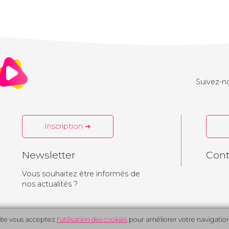
Suivez-no
Inscription ➜
Newsletter
Cont
Vous souhaitez être informés de
nos actualités ?
site vous acceptez
l'utilisation des cookies
pour améliorer votre navigation
Kolmio
Politi
© 2026