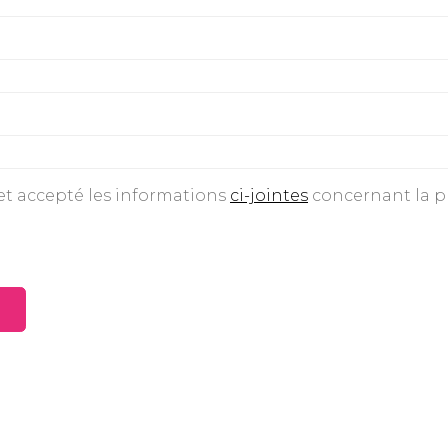
 et accepté les informations
ci-jointes
concernant la pr